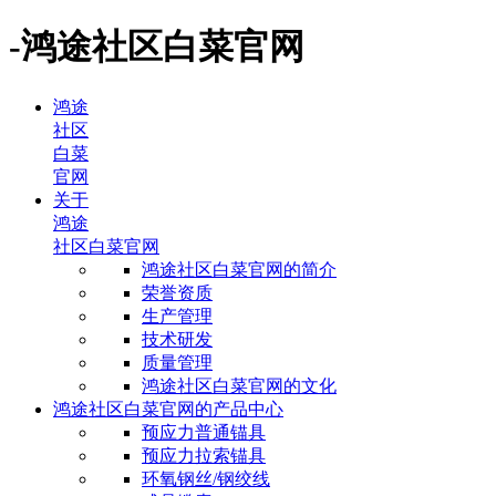
-鸿途社区白菜官网
鸿途
社区
白菜
官网
关于
鸿途
社区白菜官网
鸿途社区白菜官网的简介
荣誉资质
生产管理
技术研发
质量管理
鸿途社区白菜官网的文化
鸿途社区白菜官网的产品中心
预应力普通锚具
预应力拉索锚具
环氧钢丝/钢绞线