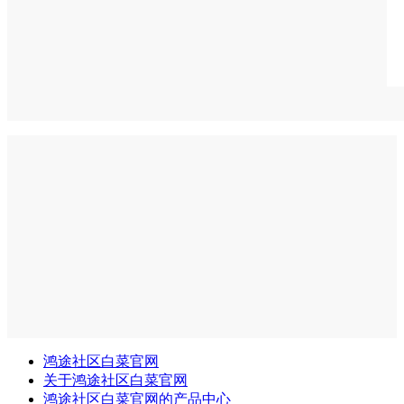
鸿途社区白菜官网
关于鸿途社区白菜官网
鸿途社区白菜官网的产品中心