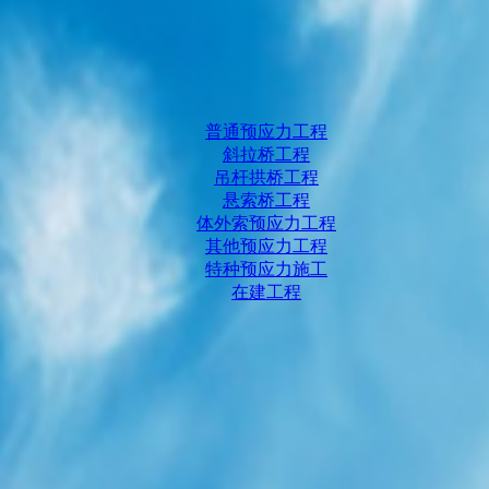
普通预应力工程
斜拉桥工程
吊杆拱桥工程
悬索桥工程
体外索预应力工程
其他预应力工程
特种预应力施工
在建工程