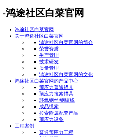
-鸿途社区白菜官网
鸿途社区白菜官网
关于鸿途社区白菜官网
鸿途社区白菜官网的简介
荣誉资质
生产管理
技术研发
质量管理
鸿途社区白菜官网的文化
鸿途社区白菜官网的产品中心
预应力普通锚具
预应力拉索锚具
环氧钢丝/钢绞线
成品缆索
拉索附属配套产品
预应力设备
工程案例
普通预应力工程