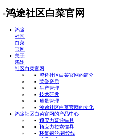
-鸿途社区白菜官网
鸿途
社区
白菜
官网
关于
鸿途
社区白菜官网
鸿途社区白菜官网的简介
荣誉资质
生产管理
技术研发
质量管理
鸿途社区白菜官网的文化
鸿途社区白菜官网的产品中心
预应力普通锚具
预应力拉索锚具
环氧钢丝/钢绞线