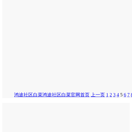
鸿途社区白菜鸿途社区白菜官网首页
上一页
1
2
3
4
5
6
7