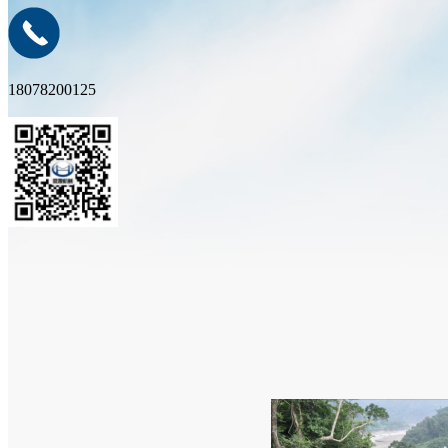
18078200125