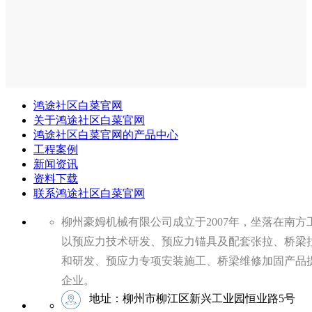
鸿途社区白菜官网
关于鸿途社区白菜官网
鸿途社区白菜官网的产品中心
工程案例
新闻资讯
资料下载
联系鸿途社区白菜官网
柳州豪姆机械有限公司成立于2007年，坐落在南
以预应力技术研发、预应力锚具及配套张拉、桥梁
和研发、预应力专项安装施工、桥梁维修加固产品
企业。
地址：柳州市柳江区新兴工业园恒业路5号