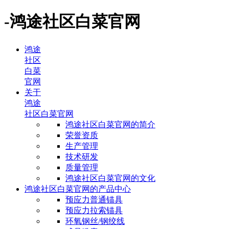
-鸿途社区白菜官网
鸿途
社区
白菜
官网
关于
鸿途
社区白菜官网
鸿途社区白菜官网的简介
荣誉资质
生产管理
技术研发
质量管理
鸿途社区白菜官网的文化
鸿途社区白菜官网的产品中心
预应力普通锚具
预应力拉索锚具
环氧钢丝/钢绞线