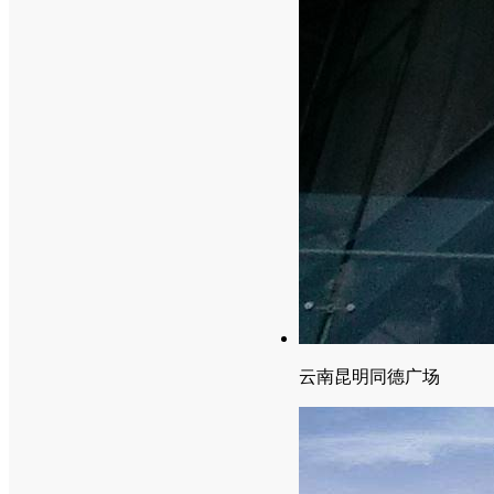
云南昆明同德广场