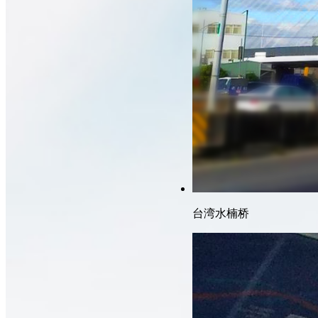
台湾水楠桥