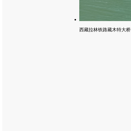
西藏拉林铁路藏木特大桥