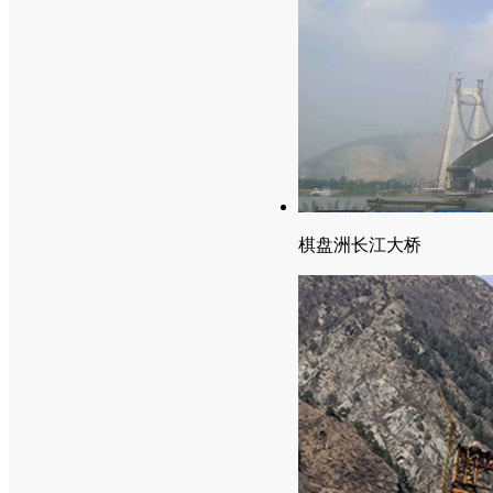
棋盘洲长江大桥