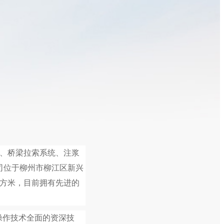
、桥梁拉索系统、注浆
司位于柳州市柳江区新兴
0平方米，目前拥有先进的
操作技术全面的资深技