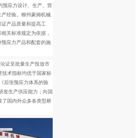
的预应力设计、生产、营
生产经验。
柳州豪姆机械
保证产品质量和提高工
和相关标准规定为依据，
种预应力产品和配套的施
、论证至批量生产投放市
要技术指标均优于国家标
p）《后张预应力体系的验
品研发生产供应能力；向国
接了国内外众多各类型桥