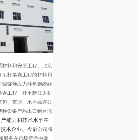
系材料和安装工程、北京
杆吊杆换索工程的材料和
桥锚锭预应力环氧钢绞线
换索工程、桂平黔江大桥
京包、京津、承唐高速公
特种设备产品出口到台湾
生产能力和技术水平在
新技术企业。今后
公司将
和服务在市场竞争中取