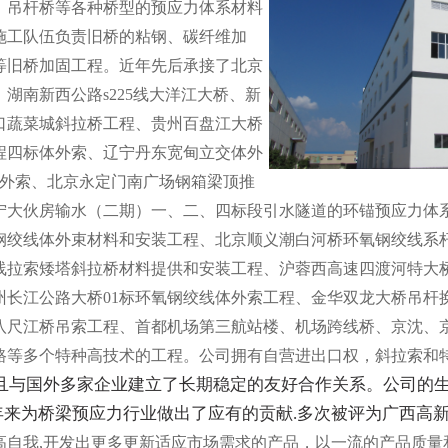
、吊杆桥等各种桥型的预应力体系材料
施工队伍负责旧桥的粘钢、碳纤维加
等旧桥加固工程。
近年先后承接了
北京
湖南新西公路s225线大洋江大桥、新
口蔬菜城斜拉桥工程、
贵州百盘江大桥
程四标体外索、辽宁丹东宽甸立交体外
体外索、北京永定门南广场钢箱梁顶推
宁大伙房输水（二期）一、二、四标段引水隧道的环锚预应力体
钢绞线体外束材料和安装工程、北京顺义潮白河桥环氧钢绞线系
线拉索矮塔斜拉桥材料提供和安装工程、沪蓉西高速四渡河特大
州长江公路大桥01标环氧钢绞线体外索工程、金华双龙大桥吊杆
八尺江桥吊索工程、首都机场第三航站楼、机场跨线桥、京沈、
路等多个特种高技术的工程。公司拥有自营进出口权，斜拉索和
且与国外多家企业建立了长期稳定的友好合作关系。公司的
年来为桥梁预应力行业做出了应有的贡献.多次被评为广西高
高自我,开发出更多更新适应市场需求的产品，以一流的产品质量