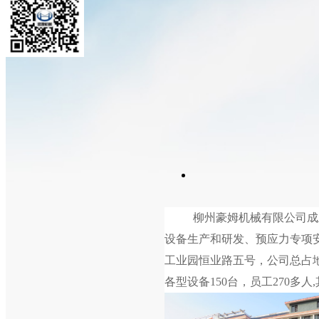
柳州豪姆机械有限公司成立
设备生产和研发、预应力专项
工业园恒业路五号，公司总占地4
各型设备150台，员工270多