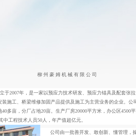
柳 州 豪 姆 机 械 有 限 公 司
于2007年，
是一家以预应力技术研发、预应力锚具及配套张拉
安装施工、桥梁维修加固产品提供及施工为主营业务的企业。公
0多亩，分厂占地20亩。生产厂房20000平方米，办公区450
人,其中工程技术人员50人，年产值超亿元。
公司由一批善开发、敢创新、懂管理，