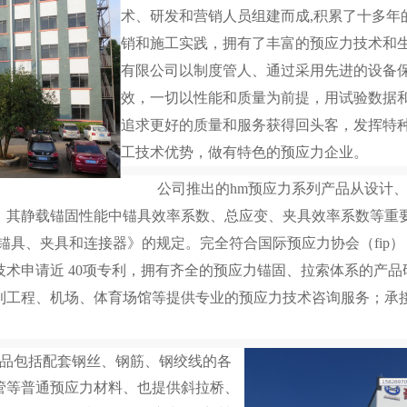
术、研发和营销人员组建而成,积累了十多年
销和施工实践，拥有了丰富的预应力技术和
有限公司以制度管人、通过采用先进的设备
效，一切以性能和质量为前提，用试验数据
追求更好的质量和服务获得回头客，发挥特
工技术优势，做有特色的预应力企业。
公司
推出的hm预应力系列产品从设计
，其静载锚固性能中锚具效率系数、总应变、夹具效率系数等重
预应力筋用锚具、夹具和连接器》的规定。完全符合国际预应力协会（fi
技术申请近 40项专利，拥有齐全的预应力锚固、拉索体系的产
利工程、机场、体育场馆等提供专业的预应力技术咨询服务；承
品包括配套钢丝、钢筋、钢绞线的各
管等普通预应力材料、也提供斜拉桥、