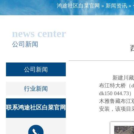
鸿途社区白菜官网
»
新闻资讯
»
介
预应
荣誉资质
预应
news center
生产管理
环氧钢
公司新闻
技术研发
成
公司新闻
质量管理
拉索附
新建川藏铁
布江特大桥（dk4
鸿途社区白菜官网的文
预
行业新闻
dk150 044
木雅鲁藏布江
化
联系鸿途社区白菜官网
安装，该项目