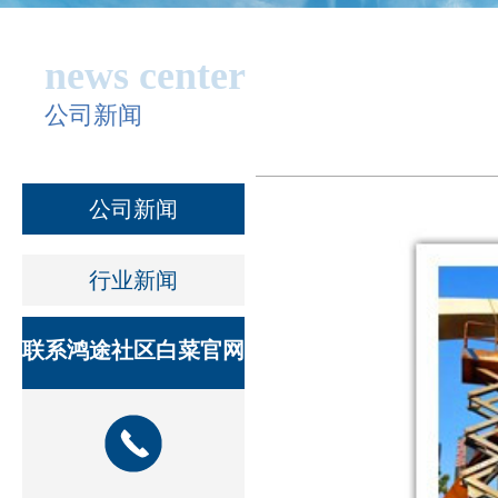
荣誉资质
预应
news center
生产管理
环氧钢
公司新闻
技术研发
成
公司新闻
质量管理
拉索附
鸿途社区白菜官网的文
预
行业新闻
化
联系鸿途社区白菜官网