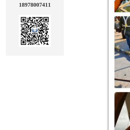
18978007411