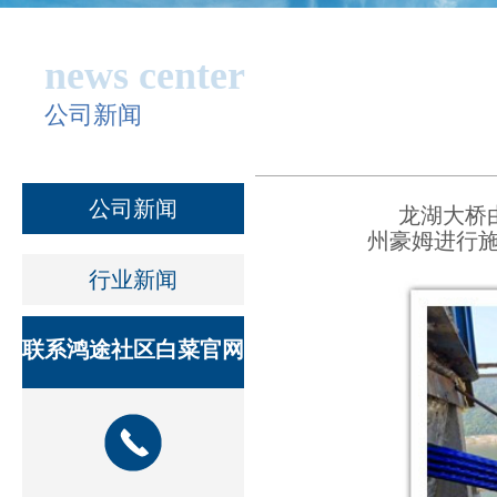
荣誉资质
预应
news center
生产管理
环氧钢
公司新闻
技术研发
成
公司新闻
龙湖大桥
质量管理
拉索附
州豪姆进行施
鸿途社区白菜官网的文
预
行业新闻
化
联系鸿途社区白菜官网