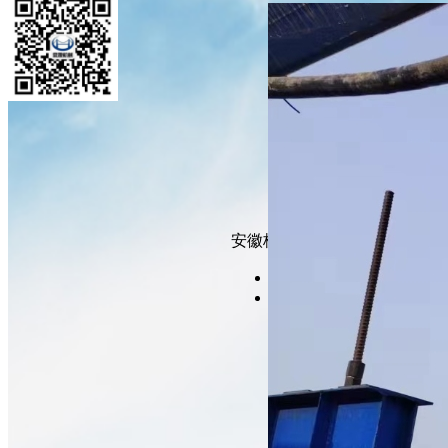
安徽杭埠河特大桥
发布时间：
2024-01-03