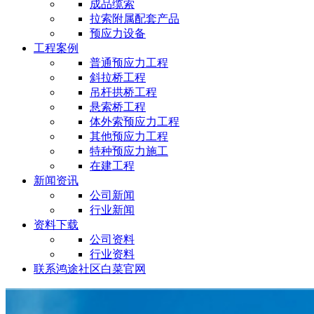
成品缆索
拉索附属配套产品
预应力设备
工程案例
普通预应力工程
斜拉桥工程
吊杆拱桥工程
悬索桥工程
体外索预应力工程
其他预应力工程
特种预应力施工
在建工程
新闻资讯
公司新闻
行业新闻
资料下载
公司资料
行业资料
联系鸿途社区白菜官网