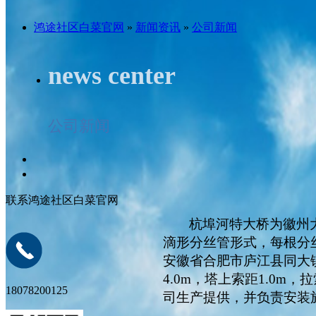
鸿途社区白菜官网
»
新闻资讯
»
公司新闻
news center
公司新闻
联系鸿途社区白菜官网
杭埠河特大桥为徽州
滴形分丝管形式，每根分
安徽省合肥市庐江县同大
4.0m
，塔上索距
1.0m
，拉
18078200125
司生产提供，并负责安装