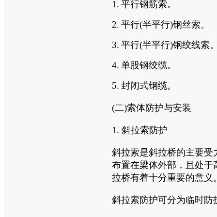
1.
平行钢筋索。
2.
平行(半平行)钢丝索
。
3.
平行(半平行)钢绞线索
4.
单股钢绞缆
。
5.
封闭式钢缆
。
(
二)索体防护与安装
1.
斜拉索防护
斜拉索是斜拉桥的主要受
布置在梁体外部，且处于
拉桥有着十分重要的意义
斜拉索
防护可分为临时防