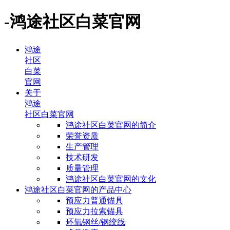
-鸿途社区白菜官网
鸿途
社区
白菜
官网
关于
鸿途
社区白菜官网
鸿途社区白菜官网的简介
荣誉资质
生产管理
技术研发
质量管理
鸿途社区白菜官网的文化
鸿途社区白菜官网的产品中心
预应力普通锚具
预应力拉索锚具
环氧钢丝/钢绞线