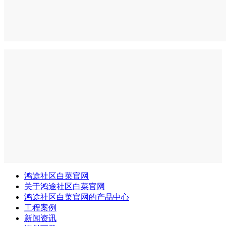
鸿途社区白菜官网
关于鸿途社区白菜官网
鸿途社区白菜官网的产品中心
工程案例
新闻资讯