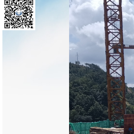
斜拉桥拉索施工技术
发布时间：
2024-03-25