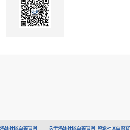
鸿途社区白菜官网
关于鸿途社区白菜官网
鸿途社区白菜官