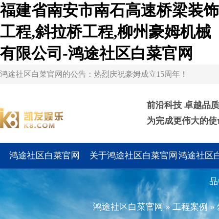
福建省南安市南石高速桥梁装饰
工程,斜拉桥工程,柳州豪姆机械
有限公司-鸿途社区白菜官网
鸿途社区白菜官网的公告：热烈庆祝豪姆成立15周年！
前沿科技 卓越品
为完成更伟大的使
鸿途社区白菜官网
关于鸿途社区白菜官网
鸿途社区
品
鸿途社区白菜官网的简
鸿途社区白菜官网
»
工程案例
»
介
预应