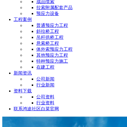
成品缆索
拉索附属配套产品
预应力设备
工程案例
普通预应力工程
斜拉桥工程
吊杆拱桥工程
悬索桥工程
体外索预应力工程
其他预应力工程
特种预应力施工
在建工程
新闻资讯
公司新闻
行业新闻
资料下载
公司资料
行业资料
联系鸿途社区白菜官网