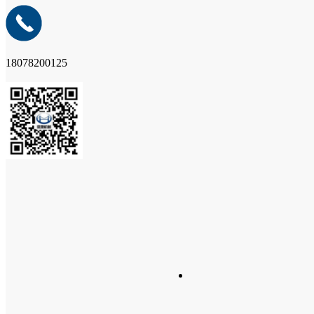
18078200125