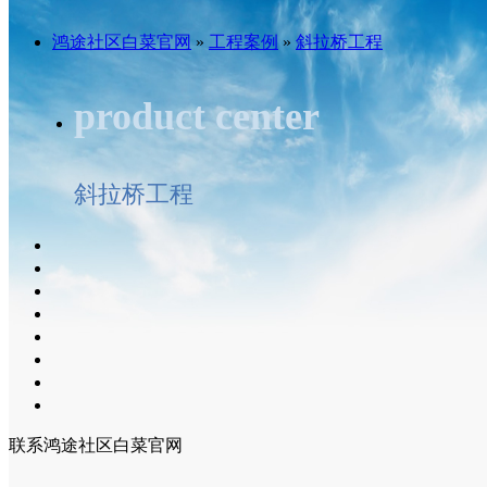
鸿途社区白菜官网
»
工程案例
»
斜拉桥工程
product center
斜拉桥工程
联系鸿途社区白菜官网