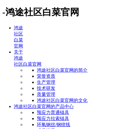
-鸿途社区白菜官网
鸿途
社区
白菜
官网
关于
鸿途
社区白菜官网
鸿途社区白菜官网的简介
荣誉资质
生产管理
技术研发
质量管理
鸿途社区白菜官网的文化
鸿途社区白菜官网的产品中心
预应力普通锚具
预应力拉索锚具
环氧钢丝/钢绞线