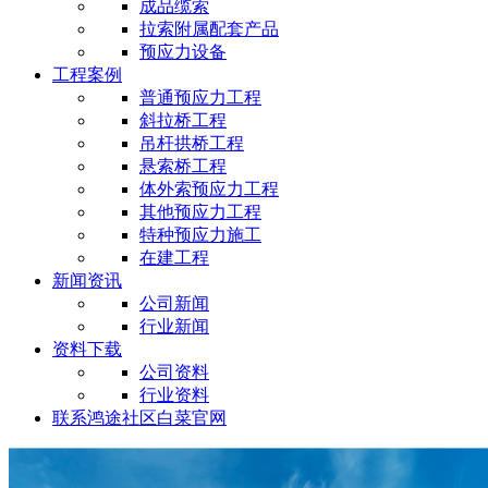
成品缆索
拉索附属配套产品
预应力设备
工程案例
普通预应力工程
斜拉桥工程
吊杆拱桥工程
悬索桥工程
体外索预应力工程
其他预应力工程
特种预应力施工
在建工程
新闻资讯
公司新闻
行业新闻
资料下载
公司资料
行业资料
联系鸿途社区白菜官网