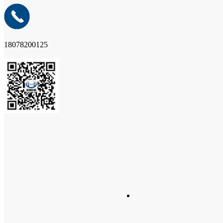
18078200125