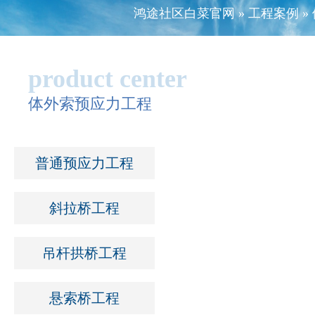
鸿途社区白菜官网
»
工程案例
»
介
预应
荣誉资质
预应
product center
生产管理
环氧钢
体外索预应力工程
技术研发
成
普通预应力工程
质量管理
拉索附
鸿途社区白菜官网的文
预
斜拉桥工程
化
吊杆拱桥工程
悬索桥工程