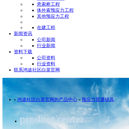
悬索桥工程
体外索预应力工程
其他预应力工程
在建工程
新闻资讯
公司新闻
行业新闻
资料下载
公司资料
行业资料
联系鸿途社区白菜官网
»
鸿途社区白菜官网的产品中心
»
预应力普通锚具
product center