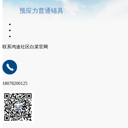
预应力普通锚具
联系鸿途社区白菜官网
18078200125