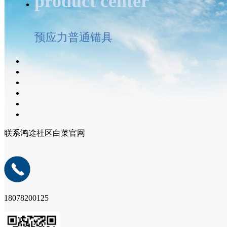
product center
预应力普通锚具
联系鸿途社区白菜官网
18078200125