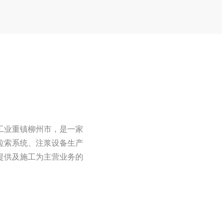
方工业重镇柳州市，是一家
拉索系统、注浆设备生产
提供及施工为主营业务的