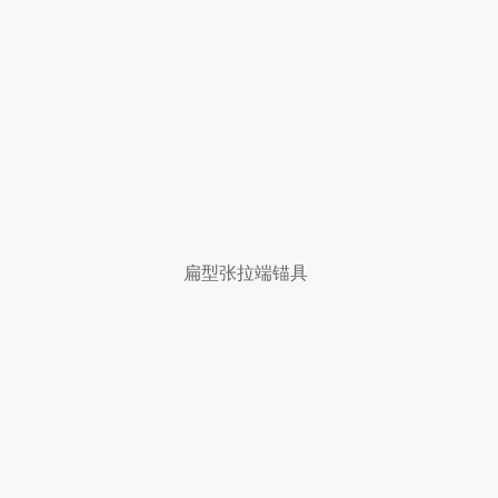
扁型张拉端锚具