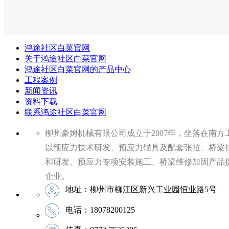
鸿途社区白菜官网
关于鸿途社区白菜官网
鸿途社区白菜官网的产品中心
工程案例
新闻资讯
资料下载
联系鸿途社区白菜官网
柳州豪姆机械有限公司成立于2007年，坐落在南
以预应力技术研发、预应力锚具及配套张拉、桥梁
和研发、预应力专项安装施工、桥梁维修加固产品
企业。
地址：柳州市柳江区新兴工业园恒业路5号
电话：18078200125