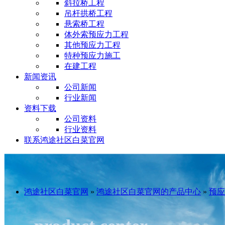
斜拉桥工程
吊杆拱桥工程
悬索桥工程
体外索预应力工程
其他预应力工程
特种预应力施工
在建工程
新闻资讯
公司新闻
行业新闻
资料下载
公司资料
行业资料
联系鸿途社区白菜官网
鸿途社区白菜官网
»
鸿途社区白菜官网的产品中心
»
预应