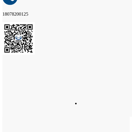
18078200125