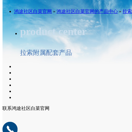
鸿途社区白菜官网
»
鸿途社区白菜官网的产品中心
»
拉索
product center
拉索附属配套产品
联系鸿途社区白菜官网