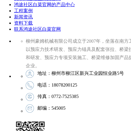
鸿途社区白菜官网的产品中心
工程案例
新闻资讯
资料下载
联系鸿途社区白菜官网
柳州豪姆机械有限公司成立于2007年，坐落在南
以预应力技术研发、预应力锚具及配套张拉、桥梁
和研发、预应力专项安装施工、桥梁维修加固产品
企业。
地址：柳州市柳江区新兴工业园恒业路5号
电话：18078200125
传真：0772-7525385
邮编：545005