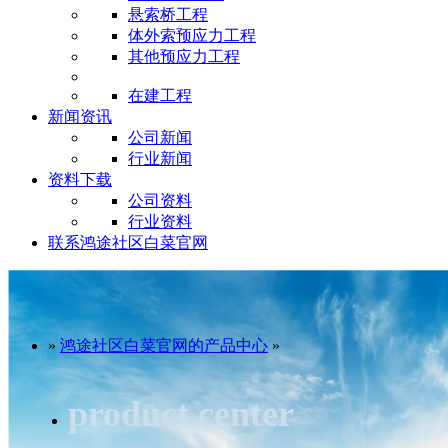
悬索桥工程
体外索预应力工程
其他预应力工程
在建工程
新闻资讯
公司新闻
行业新闻
资料下载
公司资料
行业资料
联系鸿途社区白菜官网
»
鸿途社区白菜官网的产品中心
»
product center