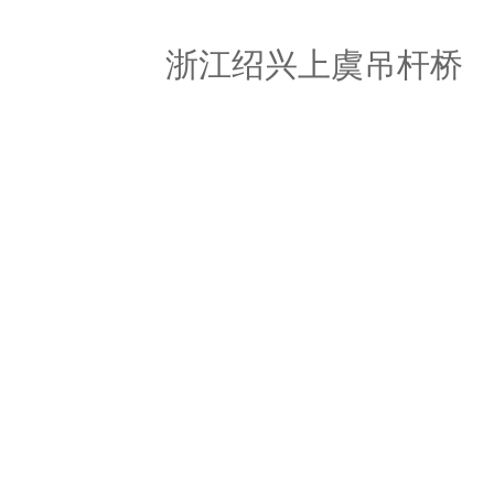
浙江绍兴上虞吊杆桥
成品缆索
体外索预应力工程
索附属配套产品
其他预应力工程
预应力设备
特种预应力施工
在建工程