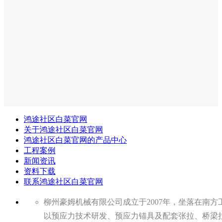
鸿途社区白菜官网
关于鸿途社区白菜官网
鸿途社区白菜官网的产品中心
工程案例
新闻资讯
资料下载
联系鸿途社区白菜官网
柳州豪姆机械有限公司成立于2007年，坐落在南
以预应力技术研发、预应力锚具及配套张拉、桥梁