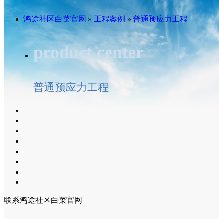
鸿途社区白菜官网
»
工程案例
»
普通预应力工程
product center
普通预应力工程
联系鸿途社区白菜官网