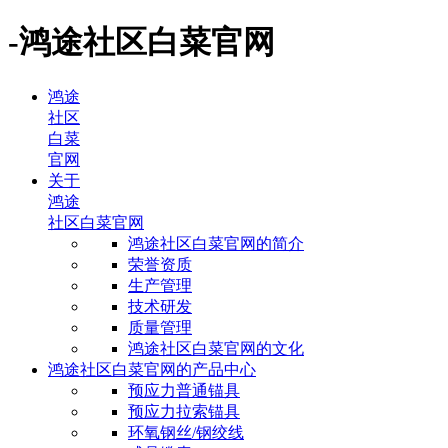
-鸿途社区白菜官网
鸿途
社区
白菜
官网
关于
鸿途
社区白菜官网
鸿途社区白菜官网的简介
荣誉资质
生产管理
技术研发
质量管理
鸿途社区白菜官网的文化
鸿途社区白菜官网的产品中心
预应力普通锚具
预应力拉索锚具
环氧钢丝/钢绞线