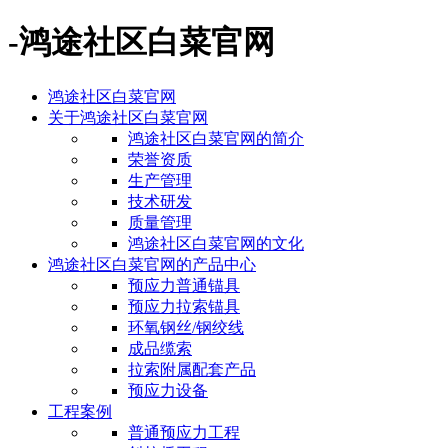
-鸿途社区白菜官网
鸿途社区白菜官网
关于鸿途社区白菜官网
鸿途社区白菜官网的简介
荣誉资质
生产管理
技术研发
质量管理
鸿途社区白菜官网的文化
鸿途社区白菜官网的产品中心
预应力普通锚具
预应力拉索锚具
环氧钢丝/钢绞线
成品缆索
拉索附属配套产品
预应力设备
工程案例
普通预应力工程