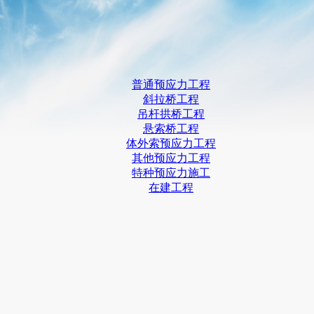
普通预应力工程
斜拉桥工程
吊杆拱桥工程
悬索桥工程
体外索预应力工程
其他预应力工程
特种预应力施工
在建工程