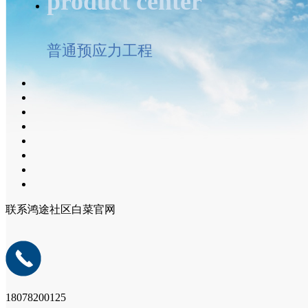
product center
普通预应力工程
联系鸿途社区白菜官网
18078200125