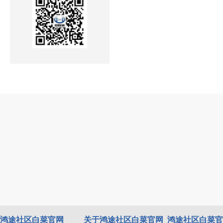
鸿途社区白菜官网
关于鸿途社区白菜官网
鸿途社区白菜官