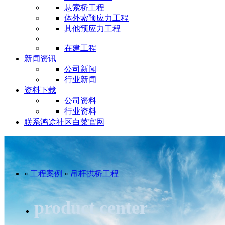
悬索桥工程
体外索预应力工程
其他预应力工程
在建工程
新闻资讯
公司新闻
行业新闻
资料下载
公司资料
行业资料
联系鸿途社区白菜官网
»
工程案例
»
吊杆拱桥工程
product center