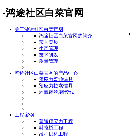
-鸿途社区白菜官网
关于鸿途社区白菜官网
鸿途社区白菜官网的简介
荣誉资质
生产管理
技术研发
质量管理
鸿途社区白菜官网的产品中心
预应力普通锚具
预应力拉索锚具
环氧钢丝/钢绞线
工程案例
普通预应力工程
斜拉桥工程
吊杆拱桥工程