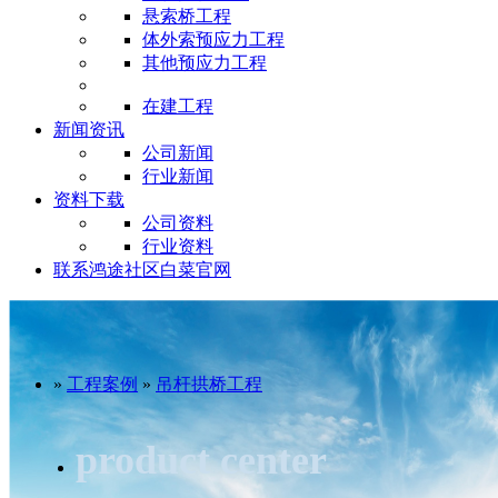
悬索桥工程
体外索预应力工程
其他预应力工程
在建工程
新闻资讯
公司新闻
行业新闻
资料下载
公司资料
行业资料
联系鸿途社区白菜官网
»
工程案例
»
吊杆拱桥工程
product center