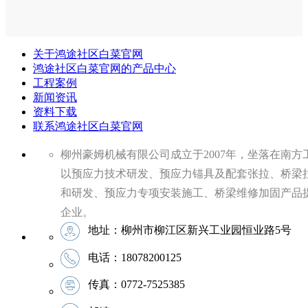
关于鸿途社区白菜官网
鸿途社区白菜官网的产品中心
工程案例
新闻资讯
资料下载
联系鸿途社区白菜官网
柳州豪姆机械有限公司成立于2007年，坐落在南
以预应力技术研发、预应力锚具及配套张拉、桥梁
和研发、预应力专项安装施工、桥梁维修加固产品
企业。
地址：柳州市柳江区新兴工业园恒业路5号
电话：18078200125
传真：0772-7525385