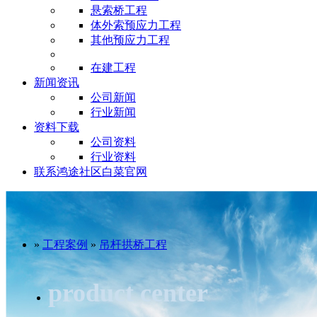
悬索桥工程
体外索预应力工程
其他预应力工程
在建工程
新闻资讯
公司新闻
行业新闻
资料下载
公司资料
行业资料
联系鸿途社区白菜官网
»
工程案例
»
吊杆拱桥工程
product center