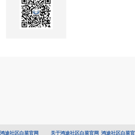
鸿途社区白菜官网
关于鸿途社区白菜官网
鸿途社区白菜官