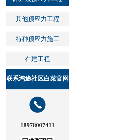
其他预应力工程
特种预应力施工
在建工程
联系鸿途社区白菜官网
18978007411