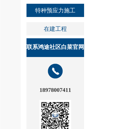
特种预应力施工
在建工程
联系鸿途社区白菜官网
18978007411