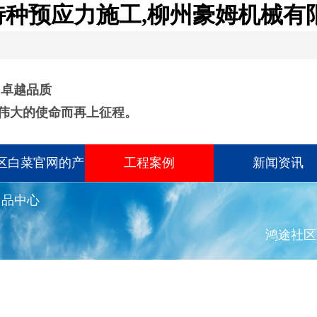
特种预应力施工,柳州豪姆机械有
 卓越品质
伟大的使命而再上征程。
区白菜官网的产
工程案例
新闻资讯
品中心
普通预应力工程
公司新闻
鸿途社区
应力普通锚具
斜拉桥工程
行业新闻
应力拉索锚具
吊杆拱桥工程
氧钢丝/钢绞线
悬索桥工程