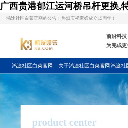
广西贵港郁江运河桥吊杆更换,
鸿途社区白菜官网的公告：热烈庆祝豪姆成立15周年！
前沿科技
为完成更
鸿途社区白菜官网
关于鸿途社区白菜官网
鸿途社
鸿途社区白菜官网的简
介
预
荣誉资质
预
product center
生产管理
环