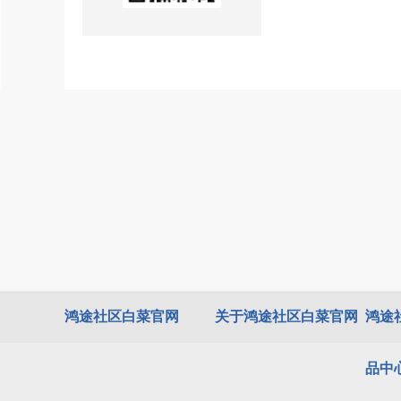
鸿途社区白菜官网
关于鸿途社区白菜官网
鸿途
品中