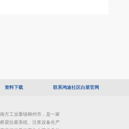
资料下载
联系鸿途社区白菜官网
在南方工业重镇柳州市，是一家
桥梁拉索系统、注浆设备生产