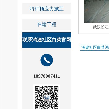
特种预应力施工
在建工程
武汉长江
联系鸿途社区白菜官网
鸿途社区白菜鸿
18978007411