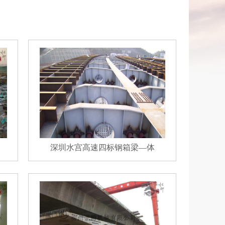
深圳水宫高速四标钢箱梁—体