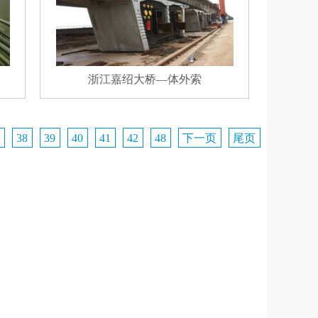
浙江嘉绍大桥—体外索
38
39
40
41
42
48
下一页
尾页