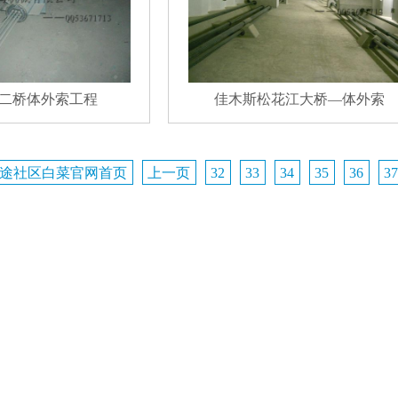
二桥体外索工程
佳木斯松花江大桥—体外索
途社区白菜官网首页
上一页
32
33
34
35
36
37