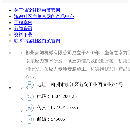
关于鸿途社区白菜官网
鸿途社区白菜官网的产品中心
工程案例
新闻资讯
资料下载
联系鸿途社区白菜官网
柳州豪姆机械有限公司成立于2007年，坐落在南
以预应力技术研发、预应力锚具及配套张拉、桥梁
和研发、预应力专项安装施工、桥梁维修加固产品
企业。
地址：柳州市柳江区新兴工业园恒业路5号
电话：18078200125
传真：0772-7525385
邮编：545005