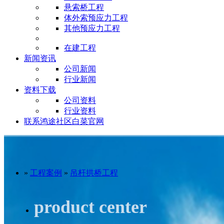
悬索桥工程
体外索预应力工程
其他预应力工程
在建工程
新闻资讯
公司新闻
行业新闻
资料下载
公司资料
行业资料
联系鸿途社区白菜官网
»
工程案例
»
吊杆拱桥工程
product center