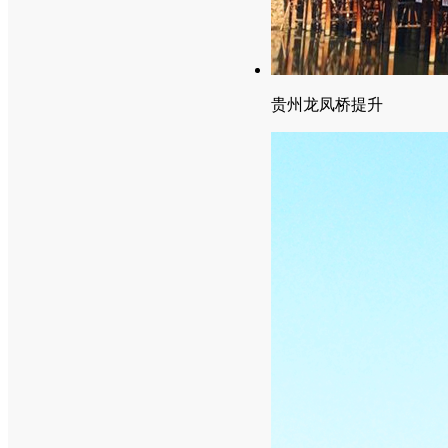
贵州龙凤桥提升