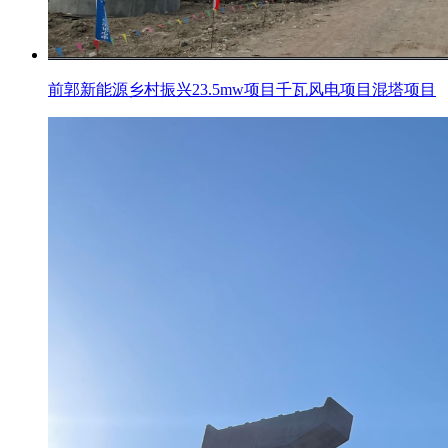
前郭新能源乡村振兴23.5mw项目千瓦风电项目混塔项目