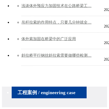
浅谈体外预应力加固技术在公路桥梁工…
20
吊杆拉索的作用特点，只要几分钟就全…
20
体外索加固在桥梁中的广泛应用
20
斜拉桥平行钢丝斜拉索需要做哪些检测…
20
工程案例 / engineering case