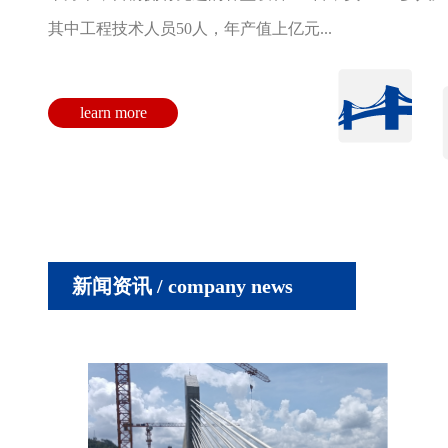
其中工程技术人员50人，年产值上亿元...
learn more
新闻资讯 / company news