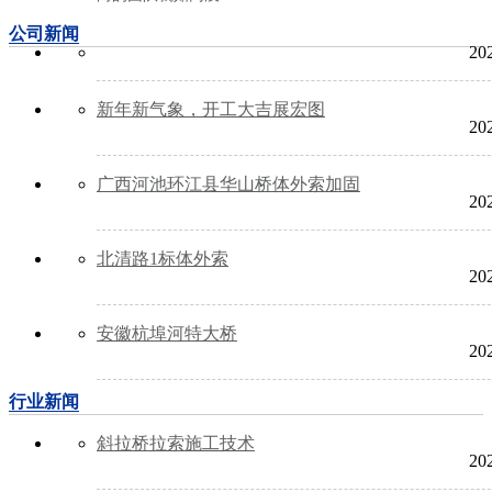
公司新闻
20
新年新气象，开工大吉展宏图
20
广西河池环江县华山桥体外索加固
20
北清路1标体外索
20
安徽杭埠河特大桥
20
行业新闻
斜拉桥拉索施工技术
20