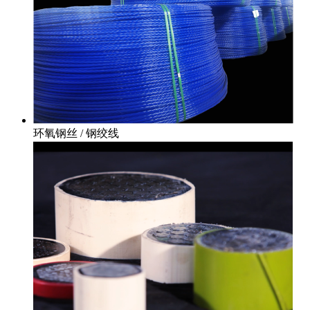
环氧钢丝 / 钢绞线