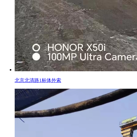
北京北清路1标体外索