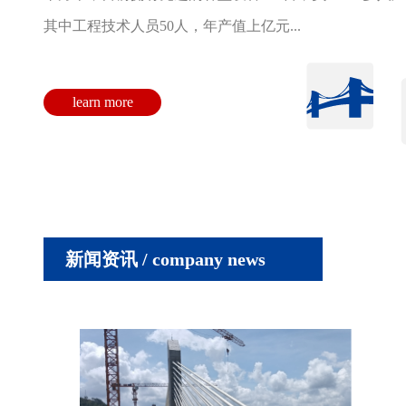
其中工程技术人员50人，年产值上亿元...
learn more
新闻资讯 / company news