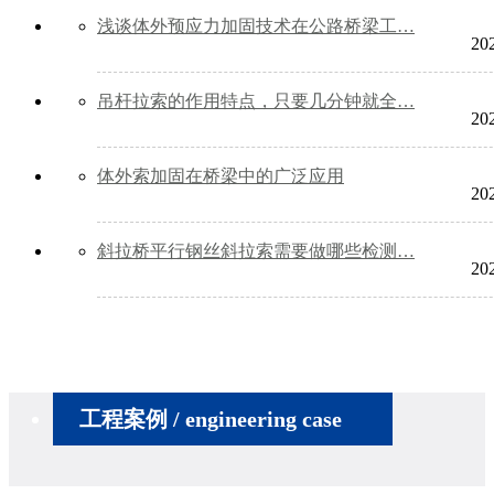
浅谈体外预应力加固技术在公路桥梁工…
20
吊杆拉索的作用特点，只要几分钟就全…
20
体外索加固在桥梁中的广泛应用
20
斜拉桥平行钢丝斜拉索需要做哪些检测…
20
工程案例 / engineering case