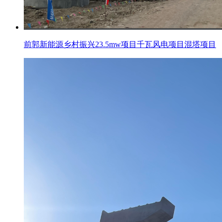
前郭新能源乡村振兴23.5mw项目千瓦风电项目混塔项目