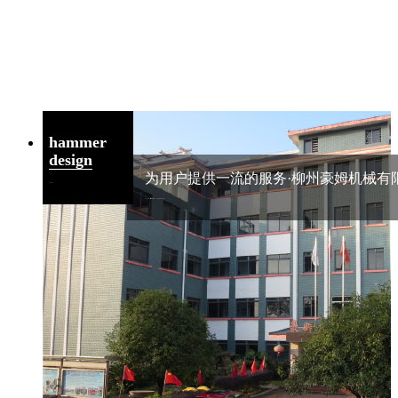
hammer
design
为用户提供一流的服务·柳州豪姆机械有
introuction
providing first-class service for users · liuzhou holm machinery co., ltd