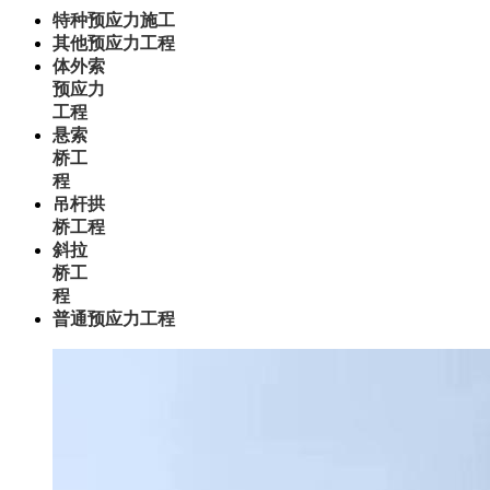
特种预应力施工
其他预应力工程
体外索
预应力
工程
悬索
桥工
程
吊杆拱
桥工程
斜拉
桥工
程
普通预应力工程