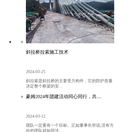
斜拉桥拉索施工技术
2024-03-25
斜拉索是斜拉桥的主要受力构件，它的防护质量
决定整个桥梁的安…
豪姆2024年团建活动同心同行，共…
2024-03-12
团队一定要有一个目标。正如董事长所说,没有方
向的团队就如同没…