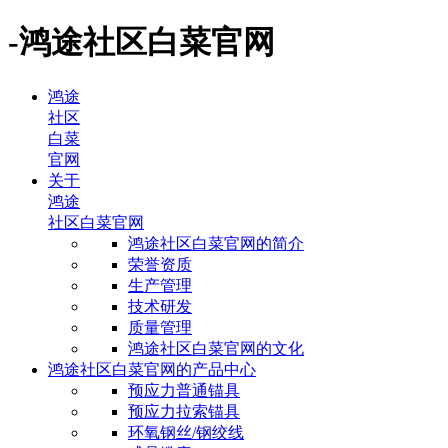
-鸿途社区白菜官网
鸿途
社区
白菜
官网
关于
鸿途
社区白菜官网
鸿途社区白菜官网的简介
荣誉资质
生产管理
技术研发
质量管理
鸿途社区白菜官网的文化
鸿途社区白菜官网的产品中心
预应力普通锚具
预应力拉索锚具
环氧钢丝/钢绞线