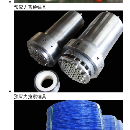
预应力普通锚具
预应力拉索锚具