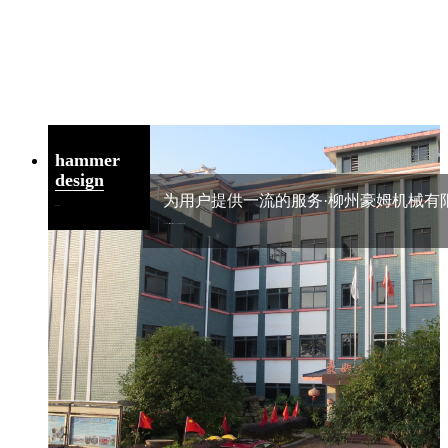
hammer
design
为用户提供一流的服务·柳州豪姆机械有
introuction
providing first-class service for users · liuzhou holm machinery co., ltd