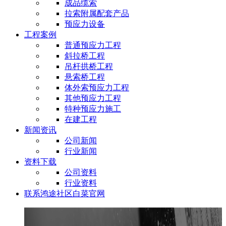
成品缆索
拉索附属配套产品
预应力设备
工程案例
普通预应力工程
斜拉桥工程
吊杆拱桥工程
悬索桥工程
体外索预应力工程
其他预应力工程
特种预应力施工
在建工程
新闻资讯
公司新闻
行业新闻
资料下载
公司资料
行业资料
联系鸿途社区白菜官网