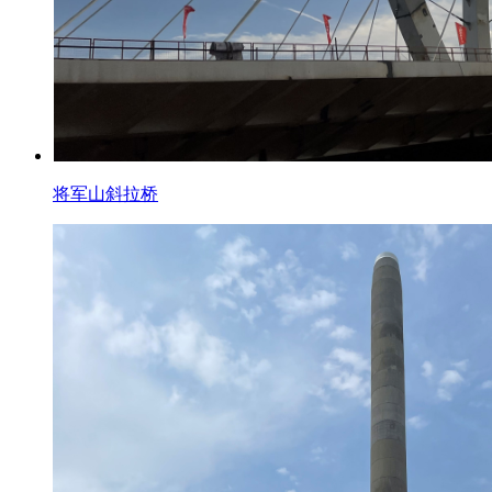
将军山斜拉桥