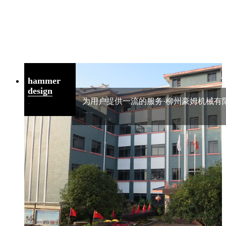
hammer
design
为用户提供一流的服务·柳州豪姆机械有
introuction
providing first-class service for users · liuzhou holm machinery co., ltd