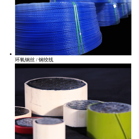
环氧钢丝 / 钢绞线