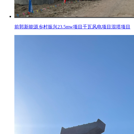
前郭新能源乡村振兴23.5mw项目千瓦风电项目混塔项目