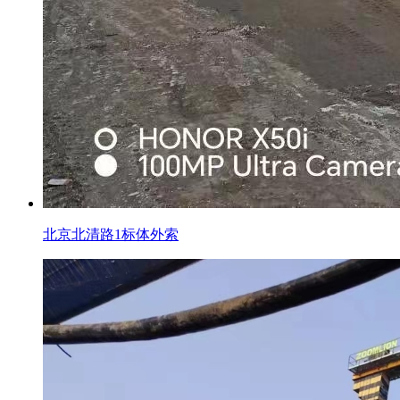
北京北清路1标体外索